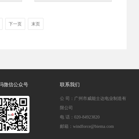
下一页
末页
玛微信公众号
联系我们
公 司：广州市威能士达电业制造有
限公司
电 话：020-84923820
邮箱：windforce@biema.com