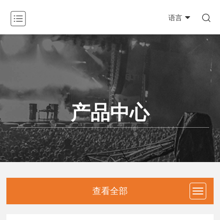

语言
关于我们

产品中心

新闻动态

产品中心
工程案例

资料下载

防伪查询
联系我们
查看全部