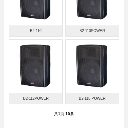
B2-110
B2-110POWER
B2-112POWER
B2-115 POWER
共
1
页
10
条