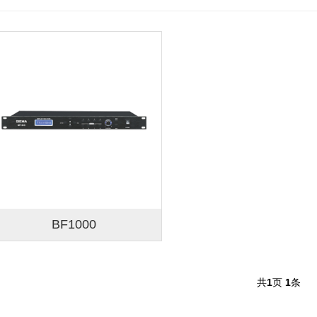
BF1000
共
1
页
1
条