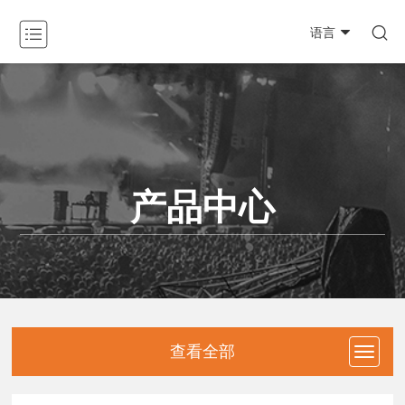

语言
关于我们

产品中心

新闻动态

产品中心
工程案例

资料下载

防伪查询
联系我们
查看全部