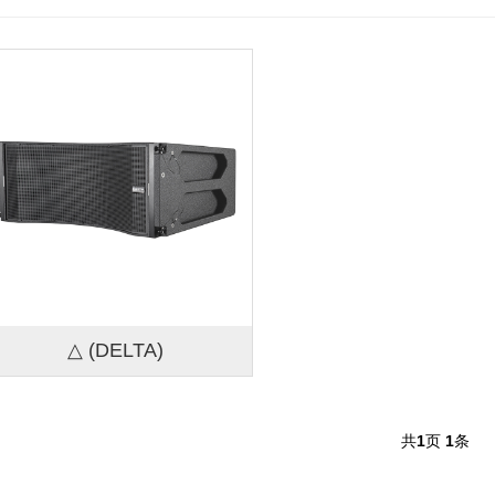
△ (DELTA)
共
1
页
1
条