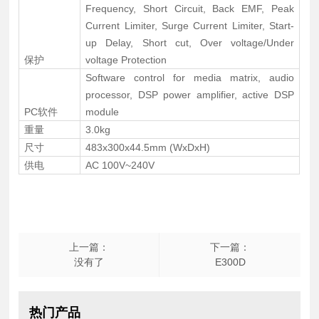
Frequency, Short Circuit, Back EMF, Peak
Current Limiter, Surge Current Limiter, Start-
up Delay, Short cut, Over voltage/Under
保护
voltage Protection
Software control for media matrix, audio
processor, DSP power amplifier, active DSP
PC软件
module
重量
3.0kg
尺寸
483x300x44.5mm (WxDxH)
供电
AC 100V~240V
上一篇：
下一篇：
没有了
E300D
热门产品