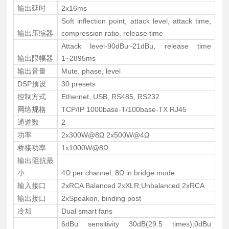
输出延时
2x16ms
Soft inflection point, attack level, attack time,
输出压缩器
compression ratio, release time
Attack level-90dBu~21dBu, release time
输出限幅器
1~2895ms
输出音量
Mute, phase, level
DSP预设
30 presets
控制方式
Ethernet, USB, RS485, RS232
网络规格
TCP/IP 1000base-T/100base-TX RJ45
通道数
2
功率
2x300W@8Ω 2x500W@4Ω
桥接功率
1x1000W@8Ω
输出阻抗最
小
4Ω per channel, 8Ω in bridge mode
输入接口
2xRCA Balanced 2xXLR;Unbalanced 2xRCA
输出接口
2xSpeakon, binding post
冷却
Dual smart fans
6dBu sensitivity 30dB(29.5 times);0dBu