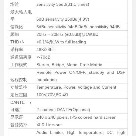
增益
sensitivity 36dB(31.1 times)
最大输入电
平
6dB sensitivity 16dBu(4.9V)
信噪比
6dBu sensitivity 94dB;0dBu sensitivity 94dB
频响
20Hz ~ 20kHz (±0.5dB)@1W,8Ω
THD+N
<0.1%@1W to full loading
采样率
48K/24bit
通道隔离度
<-70dB
工作模式
Stereo, Bridge, Mono, Free Matrix
Remote Power ON/OFF, standby and DSP
远程控制
monitoring
功放监控
Temperature, Power, Voltage and Current
定压定阻
100V,70V,8Ω,4Ω
DANTE（
可选）
2-channel DANTE(Optional)
显示屏
240 x 240 pixels, IPS colored hard screen
音源拓扑
XLR Line-out
Audio Limiter, High Temperature, DC, High