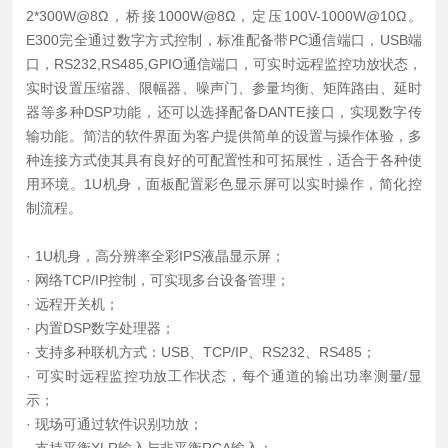
2*300W@8Ω，桥接1000W@8Ω，定压100V-1000W@10Ω。
E300完全通过数字方式控制，标准配备带PC通信端口，USB端
口，RS232,RS485,GPIO通信端口，可实时远程监控功放状态，
实时设置压缩器、限幅器、噪声门、参量均衡、矩阵路由、延时
器等多种DSP功能，还可以选择配备DANTE接口，实现数字传
输功能。简洁的软件界面为客户提供简单的设置与操作体验，多
种连接方式使其具有良好的可配置性和可拓展性，适合于各种使
用环境。1U机身，面板配置彩色显示屏可以实时操作，简化控
制流程。
· 1U机身，高分辨率全彩IPS液晶显示屏；
· 网络TCP/IP控制，可实现多台设备管理；
· 远程开关机；
· 内置DSP数字处理器；
· 支持多种联机方式：USB、TCP/IP、RS232、RS485；
· 可实时远程监控功放工作状态，每个通道的输出功率测量/显
示；
· 现场可通过软件识别功放；
· 支持平衡XLR输入与非平衡RCA输入；