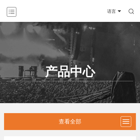

语言
关于我们

产品中心

新闻动态

产品中心
工程案例

资料下载

防伪查询
联系我们
查看全部