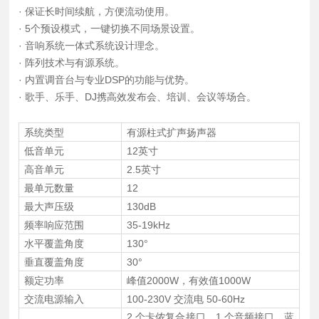
· 保证长时间续航，方便流动使用。
· 5个预设模式，一键切换不同场景设置。
· 音响系统一体式系统设计理念。
· 阵列技术与有源系统。
· 内置调音台与专业DSP的功能与优势。
· 歌手、乐手、DJ携高效发布会、培训、会议等场合。
系统类型
有源柱式扩声扬声器
低音单元
12英寸
高音单元
2.5英寸
最单元数量
12
最大声压级
130dB
频率响应范围
35-19kHz
水平覆盖角度
130°
垂直覆盖角度
30°
额定功率
峰值2000W，有效值1000W
交流电源输入
100-230V 交流电 50-60Hz
2 个卡侬复合接口、1 个音频接口、蓝