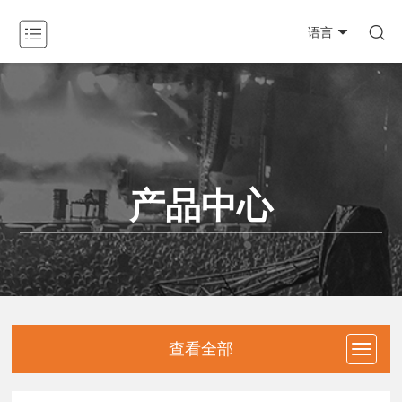

语言
关于我们

产品中心

新闻动态

产品中心
工程案例

资料下载

防伪查询
联系我们
查看全部